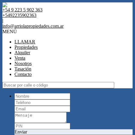
+54 9 223 5 902 363
+5492235902363
|
info@arriolapropiedades.com.ar
MENÚ
LLAMAR
Propiedades
Alquiler
Venta
Nosotros
Tasación
Contacto
Enviar